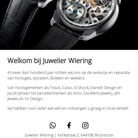
Welkom bij Juwelier Wiering
Al meer dan honderd jaar richten wij ons op de verkoop en reparatie
van horloges, sieraden, klokken en wekkers.
Van horlogemerken als Tissot, Casio, G-Shock, Danish Design en
Jacob Jensen tot sieradenmerken als Arior, Excellent Jewelry, Jéh
Jewels en Yo Design.
wij hebben voor ieder wat wils en ontvangen u graag in onze winkel!
Juwelier Wiering |
Kerkstraat 2, 6441BE Brunssum